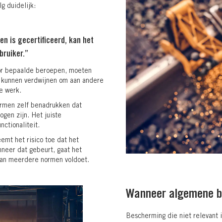
lg duidelijk:
en is gecertificeerd, kan het
bruiker.”
voor bepaalde beroepen, moeten
it kunnen verdwijnen om aan andere
se werk.
normen zelf benadrukken dat
gen zijn. Het juiste
nctionaliteit.
emt het risico toe dat het
nneer dat gebeurt, gaat het
 aan meerdere normen voldoet.
Wanneer algemene be
Bescherming die niet relevant i