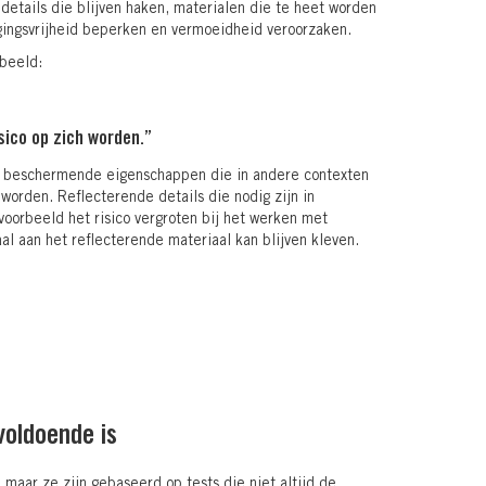
details die blijven haken, materialen die te heet worden
ingsvrijheid beperken en vermoeidheid veroorzaken.
rbeeld:
isico op zich worden.”
 beschermende eigenschappen die in andere contexten
 worden. Reflecterende details die nodig zijn in
oorbeeld het risico vergroten bij het werken met
l aan het reflecterende materiaal kan blijven kleven.
voldoende is
n, maar ze zijn gebaseerd op tests die niet altijd de