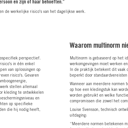
ersoon en zijn of haar behoeften.”
n de werkelijke risico's van het dagelijkse werk.
Waarom multinorm niet
ospecifiek perspectief.
Multinorm is gebaseerd op het id
isico's in één enkel
werkomgevingen moet werken en t
rpen van oplossingen op
In de praktijk betekent dit vaak 
even risico's. Gevaren
beperkt door standaardvereisten d
lamboogenergie,
Wanneer aan meerdere normen teg
werk stellen allemaal
op hoe een kledingstuk kan word
r kleding te ontwikkelen
worden gebruikt en welke functie
 beschermingsniveau en
compromissen die zowel het comf
chten op specifieke
en die hij nodig heeft,
Louise Svensson, technisch ontw
uitdaging:
“Meerdere normen betekenen mee