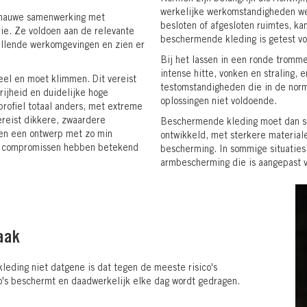
werkelijke werkomstandigheden wee
n nauwe samenwerking met
besloten of afgesloten ruimtes, kan
rie. Ze voldoen aan de relevante
beschermende kleding is getest 
hillende werkomgevingen en zien er
Bij het lassen in een ronde tromme
intense hitte, vonken en straling
eel en moet klimmen. Dit vereist
testomstandigheden die in de norm 
rijheid en duidelijke hoge
oplossingen niet voldoende.
profiel totaal anders, met extreme
vereist dikkere, zwaardere
Beschermende kleding moet dan sp
en een ontwerp met zo min
ontwikkeld, met sterkere materia
ou compromissen hebben betekend
bescherming. In sommige situaties
armbescherming die is aangepast v
taak
leding niet datgene is dat tegen de meeste risico's
co's beschermt en daadwerkelijk elke dag wordt gedragen.