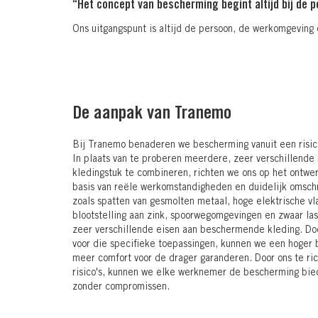
“Het concept van bescherming begint altijd bij de p
Ons uitgangspunt is altijd de persoon, de werkomgeving e
De aanpak van Tranemo
Bij Tranemo benaderen we bescherming vanuit een risic
In plaats van te proberen meerdere, zeer verschillende r
kledingstuk te combineren, richten we ons op het ontwe
basis van reële werkomstandigheden en duidelijk omschr
zoals spatten van gesmolten metaal, hoge elektrische v
blootstelling aan zink, spoorwegomgevingen en zwaar las
zeer verschillende eisen aan beschermende kleding. Doo
voor die specifieke toepassingen, kunnen we een hoger
meer comfort voor de drager garanderen. Door ons te ri
risico's, kunnen we elke werknemer de bescherming bied
zonder compromissen.