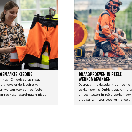
 GEMAAKTE KLEDING
DRAAGPROEVEN IN REËLE
WERKOMGEVINGEN
p maat Ontdek de op maat
brandwerende kleding van
Duurzaamheidstests in een echte
ontworpen voor een perfecte
werkomgeving Ontdek waarom dra
anneer standaardmaten niet
en doektesten in reële werkomgev
 Omdat elke werknemer
cruciaal zijn voor beschermende
nde kleding verdient die goed
werkkleding. Praktische richtlijnen
ortabel zit en hem of haar veilig
veiligheidsfunctionarissen en inkop