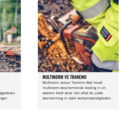
MULTINORM VS TRANEMO
Multinorm versus Tranemo Wat houdt
multinorm-beschermende kleding in en
agproeven
waarom biedt deze niet altijd de juiste
ingen
bescherming in reële werkomstandigheden?
Tranemo legt uit waarom de juiste
 voor
bescherming voor de juiste werkomgeving
ers.
meer veiligheid biedt.