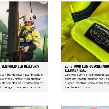
 VEILIGHEID EEN BELEVENIS
ZORG VOOR ELIM-BESCHERMIN
KLEDINGNIVEAU
rt van Hunderfossen Eventyrpark is
Zorg voor ELIM op kledingstuknive
nieuw belevingscentrum ontstaan.
geeft het hoogste energieniveau aa
en als een plek om te ontdekken en
er geen meetbaar risico op tweede
ver energie, maar ook als een arena
brandwonden bestaat.
eidscultuur en de juiste
ngsmiddelen over te brengen aan
e professionals.