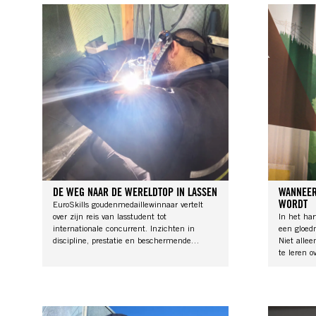
DE WEG NAAR DE WERELDTOP IN LASSEN
WANNEER
WORDT
EuroSkills goudenmedaillewinnaar vertelt
over zijn reis van lasstudent tot
In het ha
internationale concurrent. Inzichten in
een gloed
discipline, prestatie en beschermende
Niet alle
kleding in veeleisende omgevingen.
te leren o
om veiligh
beschermi
toekomstig