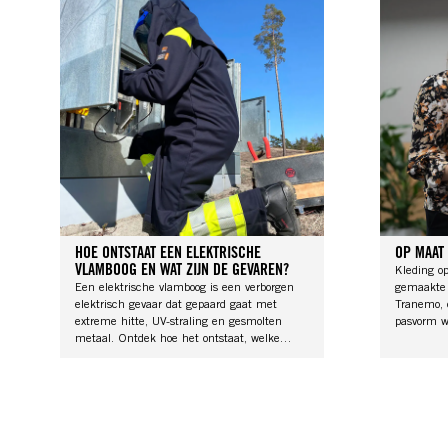
HOE ONTSTAAT EEN ELEKTRISCHE
OP MAAT
VLAMBOOG EN WAT ZIJN DE GEVAREN?
Kleding o
Een elektrische vlamboog is een verborgen
gemaakte 
elektrisch gevaar dat gepaard gaat met
Tranemo, 
extreme hitte, UV-straling en gesmolten
pasvorm w
metaal. Ontdek hoe het ontstaat, welke
volstaan.
gevaren het met zich meebrengt en hoe u
bescherme
de risico's effectief kunt beheersen.
past, comf
houdt.