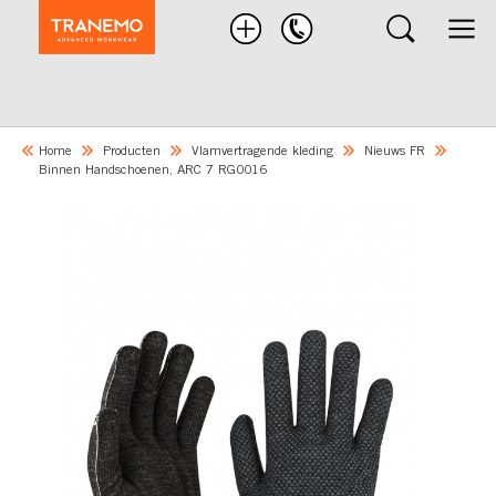
Zoek
product
Home
Producten
Vlamvertragende kleding
Nieuws FR
Binnen Handschoenen, ARC 7 RG0016
Skip
to
the
end
of
the
images
gallery