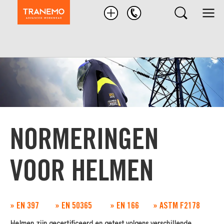
Zoek
product
NORMERINGEN
VOOR HELMEN
» EN 397
» EN 50365
» EN 166
» ASTM F2178