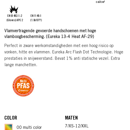
cal/cm²
EN 61482-1-2
EN 1149-1
(Gloves) APC 2
(1.8x10??)
Vlamvertragende gevoerde handschoenen met hoge
vlamboogbescherming. (Eureka 13-4 Heat AF-29)
Perfect in zware werkomstandigheden met een hoog risico op
vonken, hitte en vlammen. Eureka Arc Flash Dot Technologie. Hoge
prestaties in snijweerstand. Bevat 1% anti statische vezel. Extra
lange manchetten.
COLOR
MATEN
7/XS-12/XXL
00 multi color