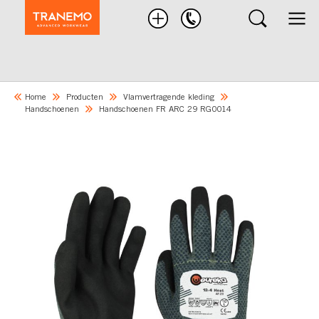
Zoek
product
Home
Producten
Vlamvertragende kleding
Handschoenen
Handschoenen FR ARC 29 RG0014
Skip
to
the
end
of
the
images
gallery