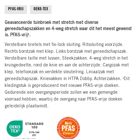
the
images
PFAS-VRIJ
OEKO-TEX
gallery
Geavanceerde tuinbroek met stretch met diverse
gereedschapszakken en 4-weg stretch waar dit het meest gewenst
is. PFAS-vrij¹.
Verstelbare bretels met fix-lock sluiting. Ritssluiting voorzijde.
Rechts borstzak met klep. Links borstzak met gereedschapszak.
Verstelbare taille met lussen. Steekzakken. 4-weg stretch in het
kruisgedeelte, rond de knie en aan de achterzijde. Cargozak met
klep, telefoonzak en verdekte sleutelring. Liniaalzak met
gereedschapszak. Knievakken in HTPA Dobby. Achterzakken. ¹Dit
kledingstuk is geproduceerd met nieuwe PFAS-vrije doeken.
Gedurende een overgangsperiode zullen we een gemengde
voorraad hebben, waarbij de overgang naar PFAS-vrije doeken
geleidelijk plaatsvindt.