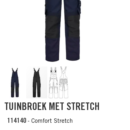
Skip
TUINBROEK MET STRETCH
to
the
beginning
114140
- Comfort Stretch
of