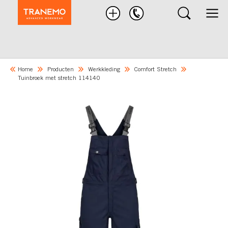
Zoek
product
Home
Producten
Werkkleding
Comfort Stretch
Tuinbroek met stretch 114140
Skip
to
the
end
of
the
images
gallery